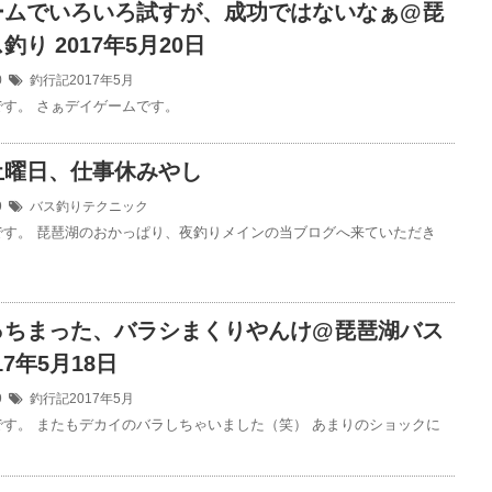
ームでいろいろ試すが、成功ではないなぁ@琵
釣り 2017年5月20日
20
釣行記2017年5月
です。 さぁデイゲームです。
土曜日、仕事休みやし
19
バス釣りテクニック
です。 琵琶湖のおかっぱり、夜釣りメインの当ブログへ来ていただき
っちまった、バラシまくりやんけ@琵琶湖バス
17年5月18日
19
釣行記2017年5月
です。 またもデカイのバラしちゃいました（笑） あまりのショックに