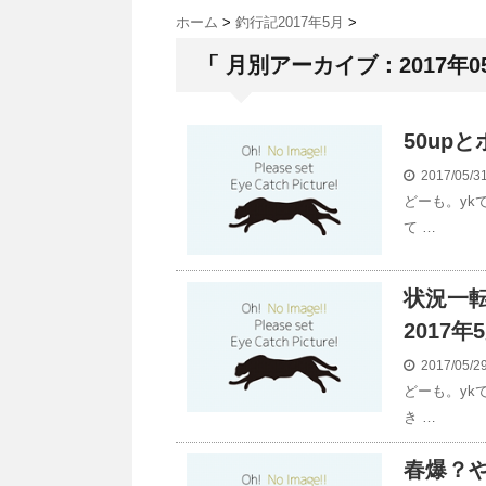
ホーム
>
釣行記2017年5月
>
「 月別アーカイブ：2017年0
50up
2017/05/
どーも。yk
て …
状況一
2017年
2017/05/
どーも。yk
き …
春爆？や