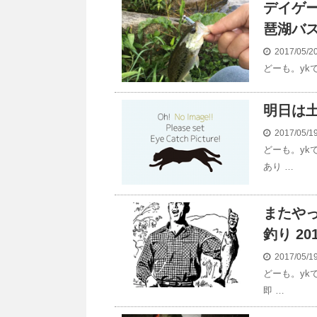
デイゲ
琶湖バス
2017/05/
どーも。yk
明日は
2017/05/
どーも。yk
あり …
またや
釣り 20
2017/05/
どーも。yk
即 …