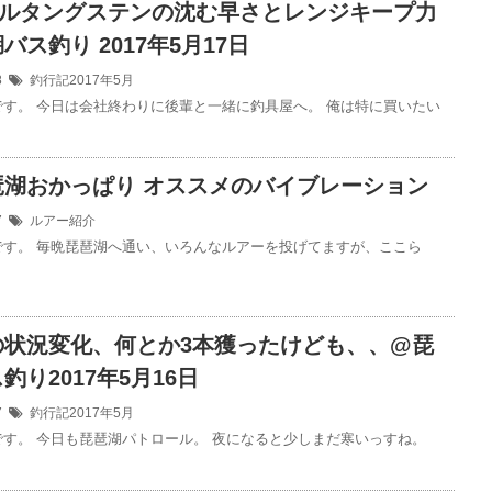
 フルタングステンの沈む早さとレンジキープ力
バス釣り 2017年5月17日
18
釣行記2017年5月
です。 今日は会社終わりに後輩と一緒に釣具屋へ。 俺は特に買いたい
琶湖おかっぱり オススメのバイブレーション
17
ルアー紹介
です。 毎晩琵琶湖へ通い、いろんなルアーを投げてますが、ここら
の状況変化、何とか3本獲ったけども、、@琵
釣り2017年5月16日
17
釣行記2017年5月
です。 今日も琵琶湖パトロール。 夜になると少しまだ寒いっすね。