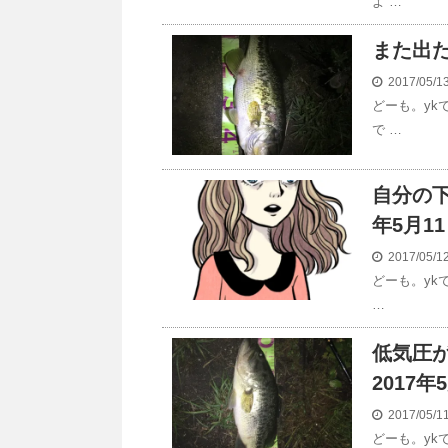
よ …
また出た
2017/05/
どーも。yk
で …
自分の下
年5月1
2017/05/
どーも。yk
…
低気圧が
2017年
2017/05/
どーも。yk