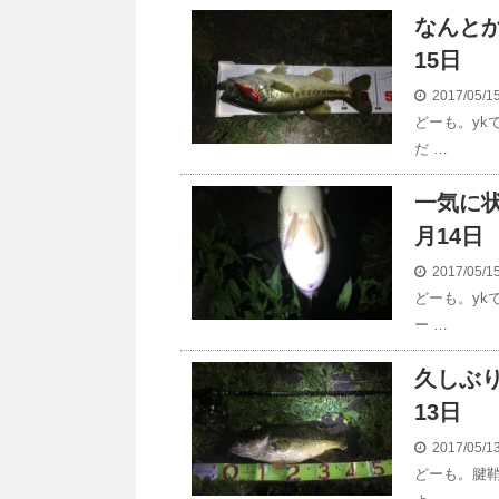
なんとか
15日
2017/05/
どーも。yk
だ …
一気に状
月14日
2017/05/
どーも。yk
ー …
久しぶり
13日
2017/05/
どーも。腱鞘