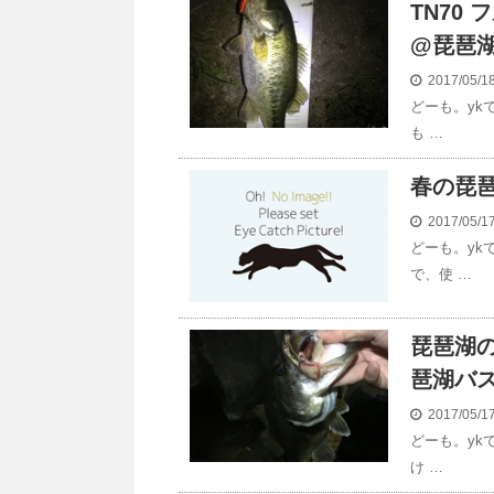
TN70
@琵琶湖
2017/05/
どーも。yk
も …
春の琵
2017/05/
どーも。yk
で、使 …
琵琶湖
琶湖バス
2017/05/
どーも。yk
け …