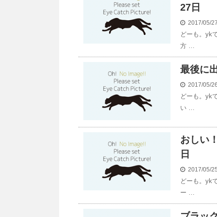
27日
2017/05/
どーも。yk
方 …
最後に出
2017/05/
どーも。yk
い …
おしい！
日
2017/05/
どーも。yk
ー …
ブラッ