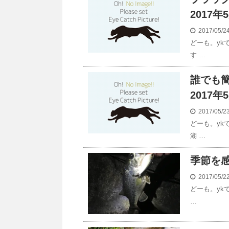
2017年
2017/05/
どーも。yk
す …
誰でも
2017年
2017/05/
どーも。yk
湖 …
季節を感
2017/05/
どーも。yk
…