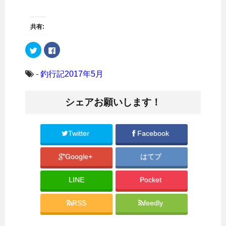
共有:
ク
F
リ
a
ッ
c
ク
e
し
b
-
釣行記2017年5月
て
o
T
o
w
k
i
で
シェアお願いします！
t
共
t
有
e
す
r
る
で
に
共
は
Twitter
Facebook
有
ク
(
リ
新
ッ
Google+
はてブ
し
ク
い
し
ウ
て
ィ
く
LINE
Pocket
ン
だ
ド
さ
ウ
い
で
(
RSS
feedly
開
新
き
し
ま
い
す
ウ