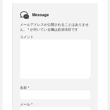
)
ィ
ン
ド
ウ
で
Message
開
き
ま
メールアドレスが公開されることはありませ
す
)
ん。
*
が付いている欄は必須項目です
コメント
名前
*
メール
*