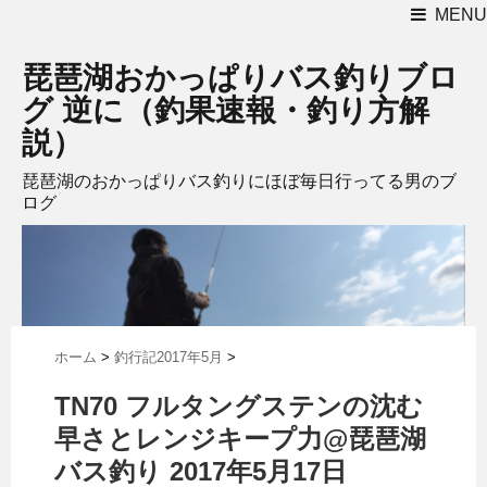
MENU
琵琶湖おかっぱりバス釣りブロ
グ 逆に（釣果速報・釣り方解
説）
琵琶湖のおかっぱりバス釣りにほぼ毎日行ってる男のブ
ログ
ホーム
>
釣行記2017年5月
>
TN70 フルタングステンの沈む
早さとレンジキープ力@琵琶湖
バス釣り 2017年5月17日