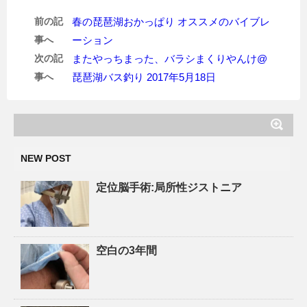
前の記
春の琵琶湖おかっぱり オススメのバイブレ
事へ
ーション
次の記
またやっちまった、バラシまくりやんけ@
事へ
琵琶湖バス釣り 2017年5月18日
NEW POST
定位脳手術:局所性ジストニア
空白の3年間