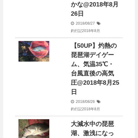
かな@2018年8月
26日
2018/08/27
釣行記2018年8月
【50UP】灼熱の
琵琶湖デイゲー
ム、気温35℃・
台風直後の高気
圧@2018年8月25
日
2018/08/26
釣行記2018年8月
大減水中の琵琶
湖、激浅になっ