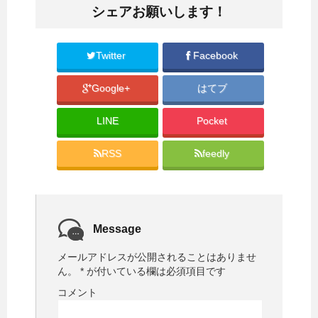
i
で
シェアお願いします！
t
共
t
有
e
す
r
る
で
に
共
は
Twitter
Facebook
有
ク
(
リ
新
ッ
Google+
はてブ
し
ク
い
し
ウ
て
ィ
く
LINE
Pocket
ン
だ
ド
さ
ウ
い
で
(
RSS
feedly
開
新
き
し
ま
い
す
ウ
)
ィ
ン
ド
ウ
で
Message
開
き
ま
メールアドレスが公開されることはありませ
す
)
ん。
*
が付いている欄は必須項目です
コメント