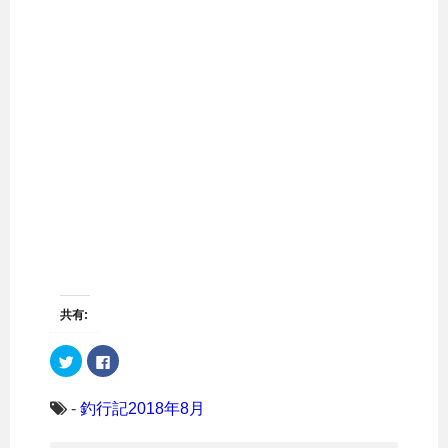
共有:
ク
F
リ
a
ッ
c
ク
e
し
b
-
釣行記2018年8月
て
o
T
o
w
k