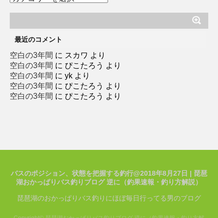
テ
ゴ
リ
ー
最近のコメント
空白の3年間
に
スカワ
より
空白の3年間
に
ぴこたろう
より
空白の3年間
に
yk
より
空白の3年間
に
ぴこたろう
より
空白の3年間
に
ぴこたろう
より
バスのポジション、状態を把握する釣行@2018年8月27日 | 琵琶
湖おかっぱりバス釣りブログ 逆に（釣果速報・釣り方解説）
琵琶湖のおかっぱりバス釣りにほぼ毎日行ってる男のブログ