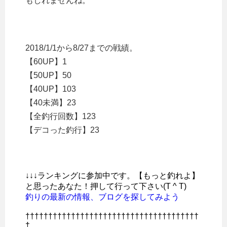
もしれませんね。
2018/1/1から8/27までの戦績。
【60UP】1
【50UP】50
【40UP】103
【40未満】23
【全釣行回数】123
【デコった釣行】23
↓↓↓ランキングに参加中です。【もっと釣れよ】
と思ったあなた！押して行って下さい(T ^ T)
釣りの最新の情報、ブログを探してみよう
††††††††††††††††††††††††††††††††††††††
†