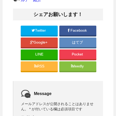
て
o
T
o
w
k
i
で
シェアお願いします！
t
共
t
有
e
す
r
る
で
に
共
は
Twitter
Facebook
有
ク
(
リ
新
ッ
Google+
はてブ
し
ク
い
し
ウ
て
ィ
く
LINE
Pocket
ン
だ
ド
さ
ウ
い
で
(
RSS
feedly
開
新
き
し
ま
い
す
ウ
)
ィ
ン
ド
ウ
で
Message
開
き
ま
メールアドレスが公開されることはありませ
す
)
ん。
*
が付いている欄は必須項目です