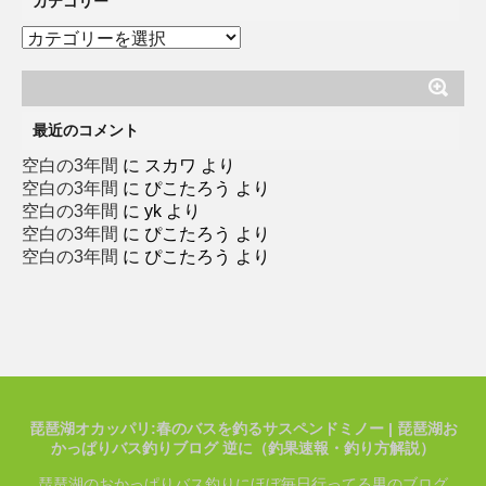
カテゴリー
カ
テ
ゴ
リ
ー
最近のコメント
空白の3年間
に
スカワ
より
空白の3年間
に
ぴこたろう
より
空白の3年間
に
yk
より
空白の3年間
に
ぴこたろう
より
空白の3年間
に
ぴこたろう
より
琵琶湖オカッパリ:春のバスを釣るサスペンドミノー | 琵琶湖お
かっぱりバス釣りブログ 逆に（釣果速報・釣り方解説）
琵琶湖のおかっぱりバス釣りにほぼ毎日行ってる男のブログ