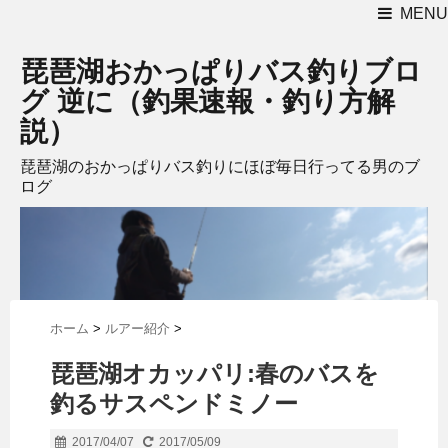
MENU
琵琶湖おかっぱりバス釣りブロ
グ 逆に（釣果速報・釣り方解
説）
琵琶湖のおかっぱりバス釣りにほぼ毎日行ってる男のブ
ログ
ホーム
>
ルアー紹介
>
琵琶湖オカッパリ:春のバスを
釣るサスペンドミノー
2017/04/07
2017/05/09