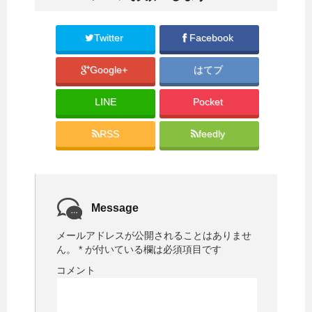
t
有
e
す
r
る
で
に
共
は
Twitter
Facebook
有
ク
(
リ
新
ッ
Google+
はてブ
し
ク
い
し
ウ
て
ィ
く
LINE
Pocket
ン
だ
ド
さ
ウ
い
で
(
RSS
feedly
開
新
き
し
ま
い
す
ウ
)
ィ
ン
ド
ウ
で
Message
開
き
ま
メールアドレスが公開されることはありませ
す
)
ん。
*
が付いている欄は必須項目です
コメント