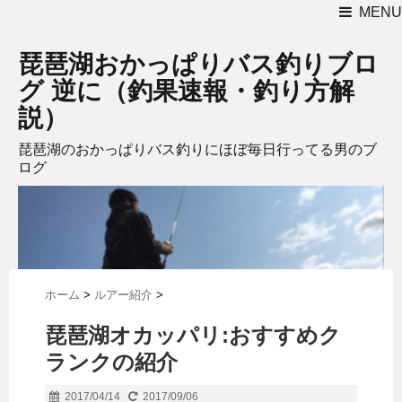
MENU
琵琶湖おかっぱりバス釣りブロ
グ 逆に（釣果速報・釣り方解
説）
琵琶湖のおかっぱりバス釣りにほぼ毎日行ってる男のブ
ログ
ホーム
>
ルアー紹介
>
琵琶湖オカッパリ:おすすめク
ランクの紹介
2017/04/14
2017/09/06