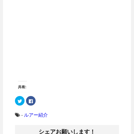
共有:
ク
F
リ
a
ッ
c
ク
e
し
b
-
ルアー紹介
て
o
T
o
w
k
i
で
シェアお願いします！
t
共