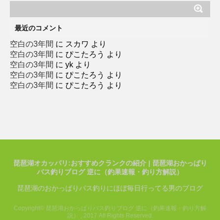
ゴ
リ
ー
最近のコメント
空白の3年間
に
スカワ
より
空白の3年間
に
ぴこたろう
より
空白の3年間
に
yk
より
空白の3年間
に
ぴこたろう
より
空白の3年間
に
ぴこたろう
より
琵琶湖オカッパリ:おすすめクランクの紹介 | 琵琶湖おかっぱり
バス釣りブログ 逆に（釣果速報・釣り方解説）
琵琶湖のおかっぱりバス釣りにほぼ毎日行ってる男のブログ
Copyright© 琵琶湖おかっぱりバス釣りブログ 逆に（釣果速報・釣り方解
説） , 2017 All Rights Reserved.