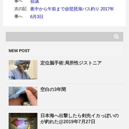
事へ
会議
次の記
夜中から午前まで@琵琶湖バス釣り 2017年
事へ
6月3日
NEW POST
定位脳手術:局所性ジストニア
空白の3年間
日本海へ出撃したら剣先イカっぽいの
が釣れた@2019年7月27日