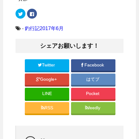
ク
F
リ
a
ッ
c
ク
e
し
b
-
釣行記2017年6月
て
o
T
o
w
k
i
で
シェアお願いします！
t
共
t
有
e
す
r
る
で
に
共
は
Twitter
Facebook
有
ク
(
リ
新
ッ
Google+
はてブ
し
ク
い
し
ウ
て
ィ
く
LINE
Pocket
ン
だ
ド
さ
ウ
い
で
(
RSS
feedly
開
新
き
し
ま
い
す
ウ
)
ィ
ン
ド
ウ