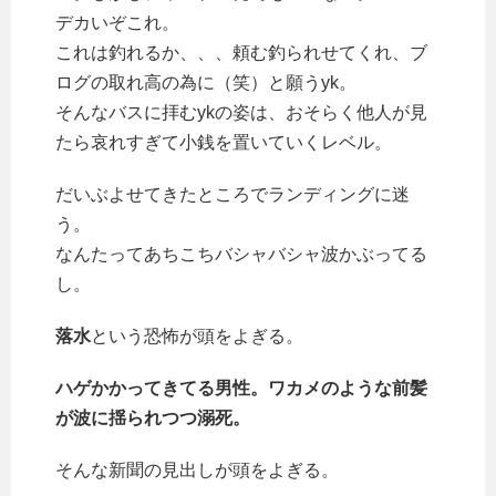
デカいぞこれ。
これは釣れるか、、、頼む釣られせてくれ、ブ
ログの取れ高の為に（笑）と願うyk。
そんなバスに拝むykの姿は、おそらく他人が見
たら哀れすぎて小銭を置いていくレベル。
だいぶよせてきたところでランディングに迷
う。
なんたってあちこちバシャバシャ波かぶってる
し。
落水
という恐怖が頭をよぎる。
ハゲかかってきてる男性。ワカメのような前髪
が波に揺られつつ溺死。
そんな新聞の見出しが頭をよぎる。