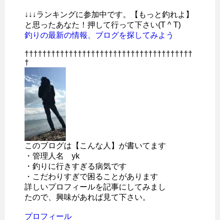
↓↓↓ランキングに参加中です。【もっと釣れよ】
と思ったあなた！押して行って下さい(T ^ T)
釣りの最新の情報、ブログを探してみよう
††††††††††††††††††††††††††††††††††††††
†
このブログは【こんな人】が書いてます
・管理人名 yk
・釣りに行きすぎる病気です
・こだわりすぎで困ることがあります
詳しいプロフィールを記事にしてみまし
たので、興味があれば見て下さい。
プロフィール