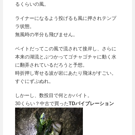
るくらいの風。
ライナーになるよう投げるも風に押されテンプ
ラ状態。
無風時の半分も飛びません。
ベイトだってこの風で流されて接岸し、さらに
本来の湖流とぶつかってゴチャゴチャに動く水
に翻弄されているだろうと予想。
時折押し寄せる波が岩にあたり飛沫がすごい。
すぐにずぶぬれ。
しかーし、数投目で何とかバイト。
30くらい？中古で買った
TDバイブレーション