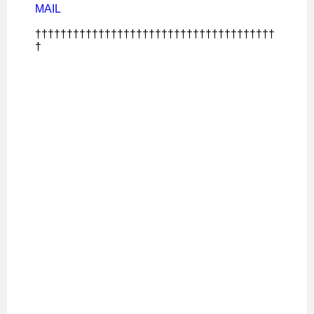
MAIL
††††††††††††††††††††††††††††††††††††††
†