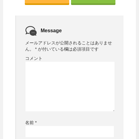
き
し
ま
い
す
ウ
)
ィ
ン
ド
ウ
で
Message
開
き
ま
メールアドレスが公開されることはありませ
す
)
ん。
*
が付いている欄は必須項目です
コメント
名前
*