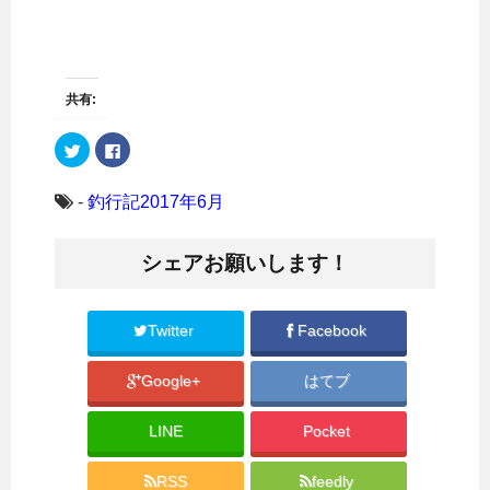
共有:
ク
F
リ
a
ッ
c
ク
e
し
b
-
釣行記2017年6月
て
o
T
o
w
k
i
で
シェアお願いします！
t
共
t
有
e
す
r
る
で
に
共
は
Twitter
Facebook
有
ク
(
リ
新
ッ
Google+
はてブ
し
ク
い
し
ウ
て
ィ
く
LINE
Pocket
ン
だ
ド
さ
ウ
い
で
(
RSS
feedly
開
新