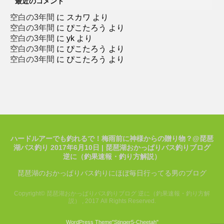
最近のコメント
空白の3年間
に
スカワ
より
空白の3年間
に
ぴこたろう
より
空白の3年間
に
yk
より
空白の3年間
に
ぴこたろう
より
空白の3年間
に
ぴこたろう
より
ハードルアーでも釣れるで！梅雨前に神様からの贈り物？@琵琶
湖バス釣り 2017年6月10日 | 琵琶湖おかっぱりバス釣りブログ
逆に（釣果速報・釣り方解説）
琵琶湖のおかっぱりバス釣りにほぼ毎日行ってる男のブログ
Copyright© 琵琶湖おかっぱりバス釣りブログ 逆に（釣果速報・釣り方解
説） , 2017 All Rights Reserved.
WordPress Theme
"Stinger5-Cheetah
"