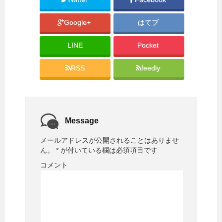
有
ク
(
リ
新
ッ
Google+
はてブ
し
ク
い
し
ウ
て
ィ
く
LINE
Pocket
ン
だ
ド
さ
ウ
い
で
(
RSS
feedly
開
新
き
し
ま
い
す
ウ
)
ィ
ン
ド
ウ
で
Message
開
き
ま
メールアドレスが公開されることはありませ
す
)
ん。
*
が付いている欄は必須項目です
コメント