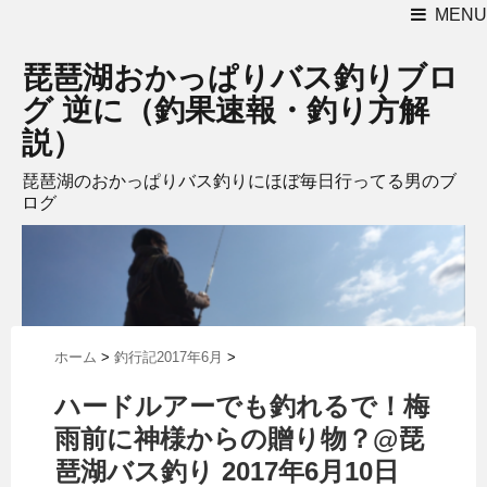
MENU
琵琶湖おかっぱりバス釣りブロ
グ 逆に（釣果速報・釣り方解
説）
琵琶湖のおかっぱりバス釣りにほぼ毎日行ってる男のブ
ログ
ホーム
>
釣行記2017年6月
>
ハードルアーでも釣れるで！梅
雨前に神様からの贈り物？@琵
琶湖バス釣り 2017年6月10日