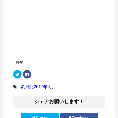
共有:
ク
F
リ
a
ッ
c
ク
e
し
b
-
釣行記2017年6月
て
o
T
o
w
k
i
で
シェアお願いします！
t
共
t
有
e
す
r
る
で
に
共
は
Twitter
Facebook