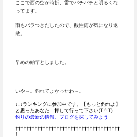
ここで西の空が時折、雷でバチバチと明るくな
ってます。
雨もパラつきだしたので、酸性雨が気になり退
散。
早めの納竿としました。
いや～。釣れてよかったわ～。
↓↓↓ランキングに参加中です。【もっと釣れよ】
と思ったあなた！押して行って下さい(T ^ T)
釣りの最新の情報、ブログを探してみよう
††††††††††††††††††††††††††††††††††††††
†