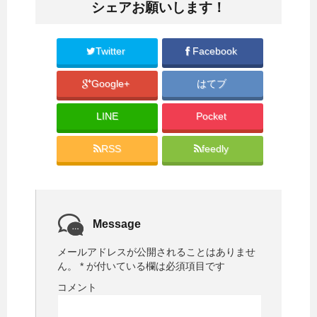
i
で
シェアお願いします！
t
共
t
有
e
す
r
る
で
に
共
は
Twitter
Facebook
有
ク
(
リ
新
ッ
Google+
はてブ
し
ク
い
し
ウ
て
ィ
く
LINE
Pocket
ン
だ
ド
さ
ウ
い
で
(
RSS
feedly
開
新
き
し
ま
い
す
ウ
)
ィ
ン
ド
ウ
で
Message
開
き
ま
メールアドレスが公開されることはありませ
す
)
ん。
*
が付いている欄は必須項目です
コメント