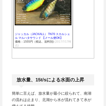
ジャッカル（JACKALL） TN70 スカルシェ
ル マルハタサウンド 【メール便OK】
価格：1555円（税込、送料別)
(2017/7/17時
点)
放水量、15t/sによる水面の上昇
簡単に言えば、放水量が最小に絞られて、南湖
の流れは止まり、北湖から水が流れてきて水が