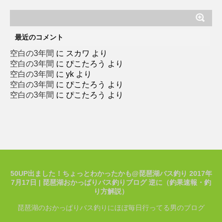
テ
ゴ
リ
ー
最近のコメント
空白の3年間
に
スカワ
より
空白の3年間
に
ぴこたろう
より
空白の3年間
に
yk
より
空白の3年間
に
ぴこたろう
より
空白の3年間
に
ぴこたろう
より
50UP出ました！ちょっとわかったかも@琵琶湖バス釣り 2017年
7月17日 | 琵琶湖おかっぱりバス釣りブログ 逆に（釣果速報・釣
り方解説）
琵琶湖のおかっぱりバス釣りにほぼ毎日行ってる男のブログ