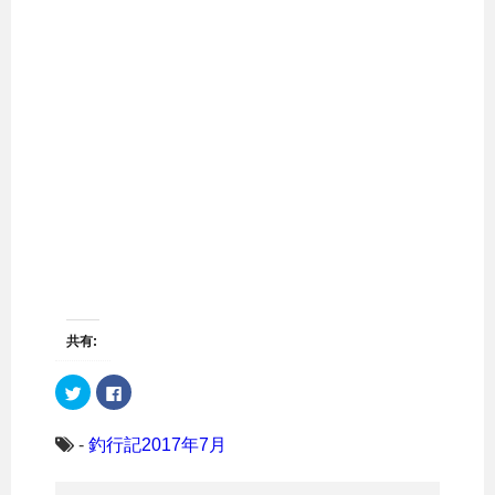
共有:
ク
F
リ
a
ッ
c
ク
e
し
b
-
釣行記2017年7月
て
o
T
o
w
k