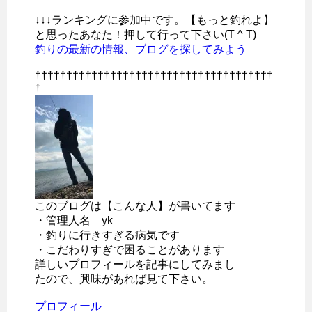
↓↓↓ランキングに参加中です。【もっと釣れよ】
と思ったあなた！押して行って下さい(T ^ T)
釣りの最新の情報、ブログを探してみよう
††††††††††††††††††††††††††††††††††††††
†
このブログは【こんな人】が書いてます
・管理人名 yk
・釣りに行きすぎる病気です
・こだわりすぎで困ることがあります
詳しいプロフィールを記事にしてみまし
たので、興味があれば見て下さい。
プロフィール