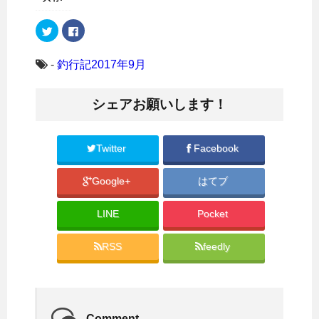
ク
F
リ
a
ッ
c
ク
e
し
b
-
釣行記2017年9月
て
o
T
o
w
k
i
で
シェアお願いします！
t
共
t
有
e
す
r
る
で
に
共
は
Twitter
Facebook
有
ク
(
リ
新
ッ
Google+
はてブ
し
ク
い
し
ウ
て
ィ
く
LINE
Pocket
ン
だ
ド
さ
ウ
い
で
(
RSS
feedly
開
新
き
し
ま
い
す
ウ
)
ィ
ン
ド
ウ
Comment