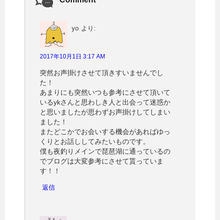
で
開
き
ま
す
yo
より:
)
2017年10月1日 3:17 AM
突然お声掛けさせて頂きすいませんでし
た！
あまりにも突然いつも参考にさせて頂いて
いるykさんと思わしき人と出会って迷惑か
と思いましたが思わずお声掛けしてしまい
ました！
またどこかでお会いする機会があればゆっ
くりとお話ししてみたいものです。
僕も夜釣りメインで琵琶湖に通っているの
でブログは大変参考にさせて貰っていま
す！！
返信