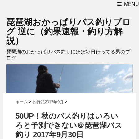
MENU
琵琶湖おかっぱりバス釣りブロ
グ 逆に（釣果速報・釣り方解
説）
琵琶湖のおかっぱりバス釣りにほぼ毎日行ってる男のブ
ログ
ホーム
>
釣行記2017年9月
>
50UP！秋のバス釣りはいろい
ろと予測できない＠琵琶湖バス
釣り 2017年9月30日