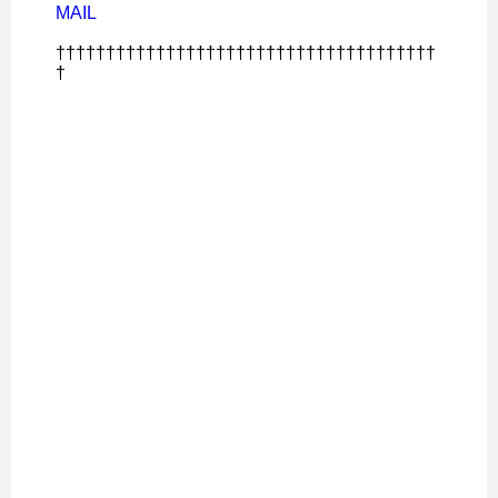
MAIL
††††††††††††††††††††††††††††††††††††††
†