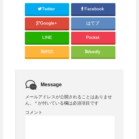
r
る
で
に
共
は
Twitter
Facebook
有
ク
(
リ
新
ッ
Google+
はてブ
し
ク
い
し
ウ
て
ィ
く
LINE
Pocket
ン
だ
ド
さ
ウ
い
で
(
RSS
feedly
開
新
き
し
ま
い
す
ウ
)
ィ
ン
ド
ウ
で
Message
開
き
ま
メールアドレスが公開されることはありませ
す
)
ん。
*
が付いている欄は必須項目です
コメント