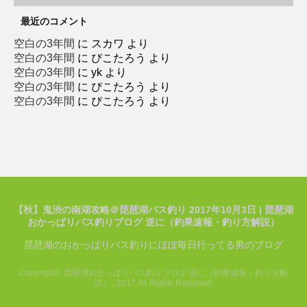
リ
ー
最近のコメント
空白の3年間
に
スカワ
より
空白の3年間
に
ぴこたろう
より
空白の3年間
に
yk
より
空白の3年間
に
ぴこたろう
より
空白の3年間
に
ぴこたろう
より
【秋】鬼渋の南湖攻略＠琵琶湖バス釣り 2017年10月3日 | 琵琶湖
おかっぱりバス釣りブログ 逆に（釣果速報・釣り方解説）
琵琶湖のおかっぱりバス釣りにほぼ毎日行ってる男のブログ
Copyright© 琵琶湖おかっぱりバス釣りブログ 逆に（釣果速報・釣り方解
説） , 2017 All Rights Reserved.