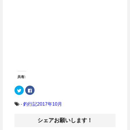
共有:
ク
F
リ
a
ッ
c
ク
e
し
b
-
釣行記2017年10月
て
o
T
o
w
k
i
で
シェアお願いします！
t
共
t
有
e
す