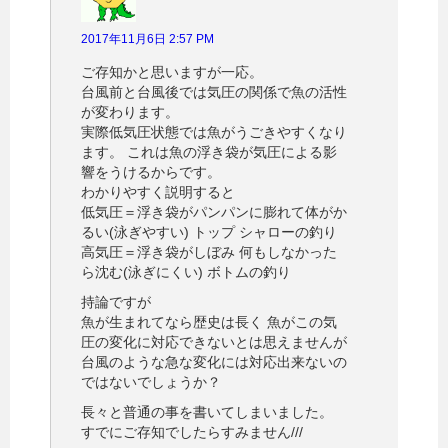
2017年11月6日 2:57 PM
ご存知かと思いますが一応。
台風前と台風後では気圧の関係で魚の活性
が変わります。
実際低気圧状態では魚がうごきやすくなり
ます。 これは魚の浮き袋が気圧による影
響をうけるからです。
わかりやすく説明すると
低気圧＝浮き袋がパンパンに膨れて体がか
るい(泳ぎやすい) トップ シャローの釣り
高気圧＝浮き袋がしぼみ 何もしなかった
ら沈む(泳ぎにくい) ボトムの釣り
持論ですが
魚が生まれてなら歴史は長く 魚がこの気
圧の変化に対応できないとは思えませんが
台風のような急な変化には対応出来ないの
ではないでしょうか？
長々と普通の事を書いてしまいました。
すでにご存知でしたらすみません///