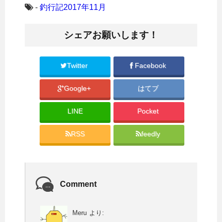
ク
e
し
b
-
釣行記2017年11月
て
o
T
o
w
k
i
で
シェアお願いします！
t
共
t
有
e
す
r
る
で
に
共
は
Twitter
Facebook
有
ク
(
リ
新
ッ
Google+
はてブ
し
ク
い
し
ウ
て
ィ
く
LINE
Pocket
ン
だ
ド
さ
ウ
い
で
(
RSS
feedly
開
新
き
し
ま
い
す
ウ
)
ィ
ン
ド
ウ
Comment
で
開
き
ま
す
Meru
より:
)