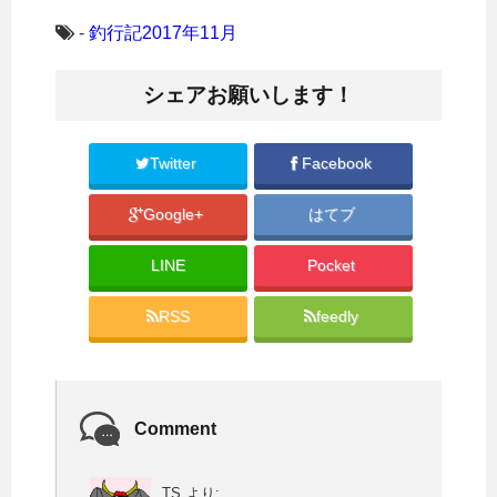
ッ
c
ク
e
し
b
-
釣行記2017年11月
て
o
T
o
w
k
i
で
シェアお願いします！
t
共
t
有
e
す
r
る
で
に
共
は
Twitter
Facebook
有
ク
(
リ
新
ッ
Google+
はてブ
し
ク
い
し
ウ
て
ィ
く
LINE
Pocket
ン
だ
ド
さ
ウ
い
で
(
RSS
feedly
開
新
き
し
ま
い
す
ウ
)
ィ
ン
ド
ウ
Comment
で
開
き
ま
す
TS
より:
)