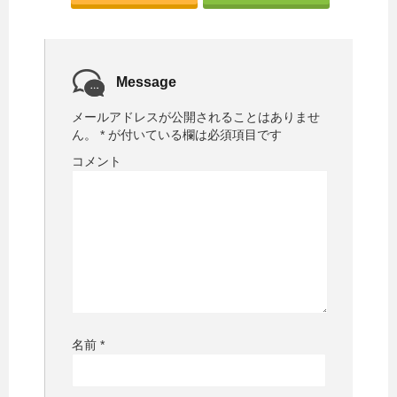
き
し
ま
い
す
ウ
)
ィ
ン
ド
ウ
で
Message
開
き
ま
メールアドレスが公開されることはありませ
す
)
ん。
*
が付いている欄は必須項目です
コメント
名前
*