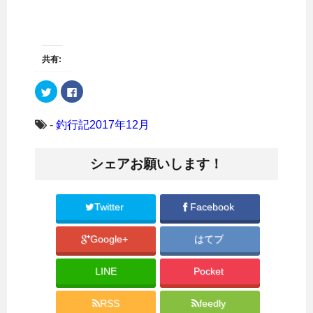
共有:
ク
F
リ
a
ッ
c
ク
e
し
b
-
釣行記2017年12月
て
o
T
o
w
k
i
で
シェアお願いします！
t
共
t
有
e
す
r
る
で
に
共
は
Twitter
Facebook
有
ク
(
リ
新
ッ
Google+
はてブ
し
ク
い
し
ウ
て
ィ
く
LINE
Pocket
ン
だ
ド
さ
ウ
い
で
(
RSS
feedly
開
新