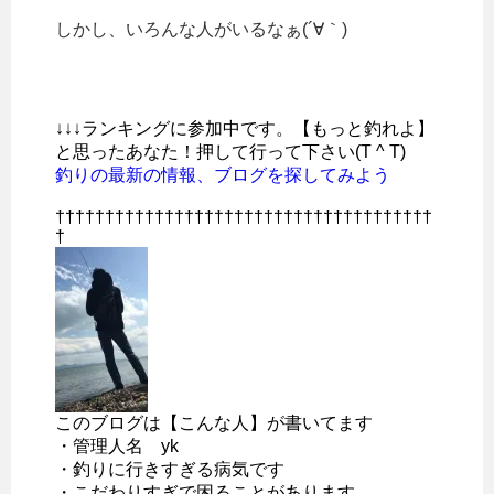
しかし、いろんな人がいるなぁ(´∀｀)
↓↓↓ランキングに参加中です。【もっと釣れよ】
と思ったあなた！押して行って下さい(T ^ T)
釣りの最新の情報、ブログを探してみよう
††††††††††††††††††††††††††††††††††††††
†
このブログは【こんな人】が書いてます
・管理人名 yk
・釣りに行きすぎる病気です
・こだわりすぎで困ることがあります