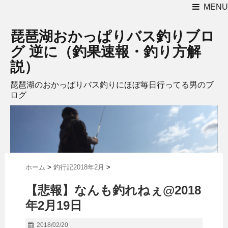
MENU
琵琶湖おかっぱりバス釣りブロ
グ 逆に（釣果速報・釣り方解
説）
琵琶湖のおかっぱりバス釣りにほぼ毎日行ってる男のブ
ログ
ホーム
>
釣行記2018年2月
>
【悲報】なんも釣れねぇ@2018
年2月19日
2018/02/20