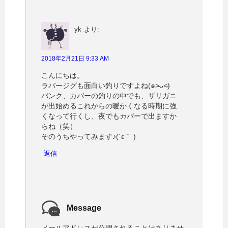
yk
より:
2018年2月21日 9:33 AM
こんにちは。
ラバージグも面白い釣りですよね(๑˃̵ᴗ˂̵)
バンク、カバーの釣りの中でも、ザリガニ
が出始めるこれからの暖かくなる時期に強
くなって行くし、夜でもカバーで出ますか
らね（笑）
そのうちやってみます♪(´ε｀ )
返信
Message
メールアドレスが公開されることはありませ