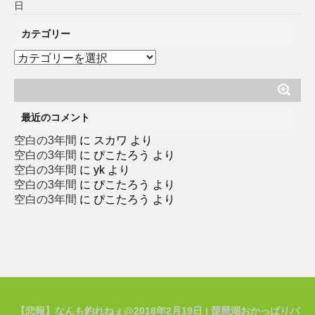
日
カテゴリー
カ
テ
ゴ
リ
ー
最近のコメント
空白の3年間
に
スカワ
より
空白の3年間
に
ぴこたろう
より
空白の3年間
に
yk
より
空白の3年間
に
ぴこたろう
より
空白の3年間
に
ぴこたろう
より
【悲報】なんも釣れねぇ@2018年2月19日 | 琵琶湖おかっぱりバ