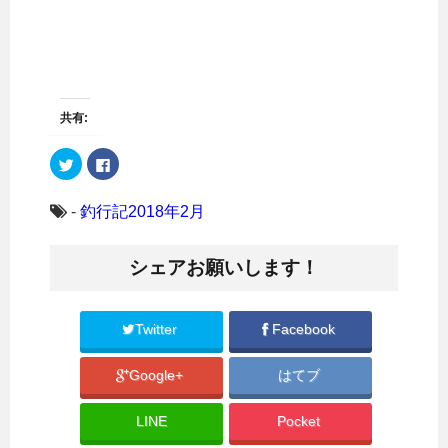
共有:
ク
F
リ
a
ッ
c
ク
e
し
b
-
釣行記2018年2月
て
o
T
o
w
k
i
で
シェアお願いします！
t
共
t
有
e
す
r
る
で
に
共
は
Twitter
Facebook
有
ク
(
リ
新
ッ
Google+
はてブ
し
ク
い
し
ウ
て
ィ
く
LINE
Pocket
ン
だ
ド
さ