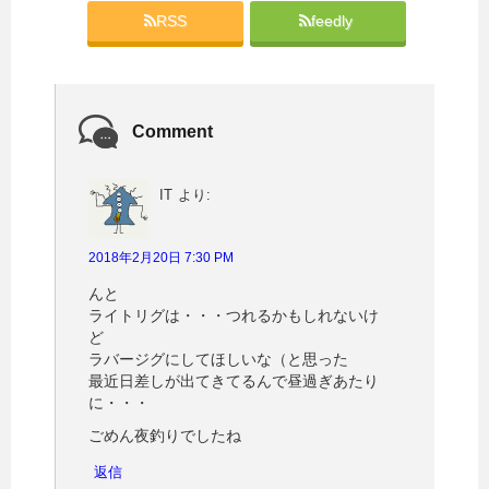
ウ
い
で
(
RSS
feedly
開
新
き
し
ま
い
す
ウ
)
ィ
ン
ド
ウ
Comment
で
開
き
ま
す
IT
より:
)
2018年2月20日 7:30 PM
んと
ライトリグは・・・つれるかもしれないけ
ど
ラバージグにしてほしいな（と思った
最近日差しが出てきてるんで昼過ぎあたり
に・・・
ごめん夜釣りでしたね
返信