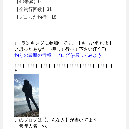
【40未満】0
【全釣行回数】31
【デコった釣行】18
↓↓↓ランキングに参加中です。【もっと釣れよ】
と思ったあなた！押して行って下さい(T ^ T)
釣りの最新の情報、ブログを探してみよう
††††††††††††††††††††††††††††††††††††††
†
このブログは【こんな人】が書いてます
・管理人名 yk