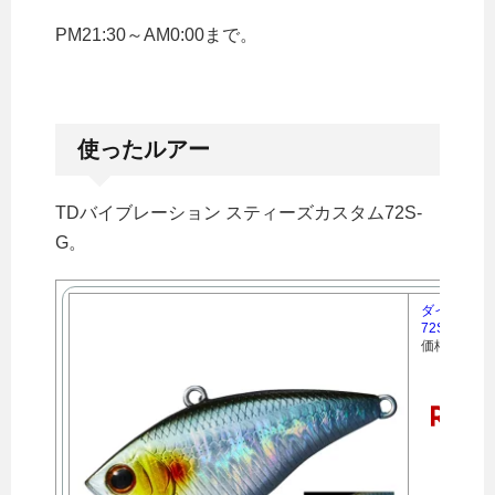
PM21:30～AM0:00まで。
使ったルアー
TDバイブレーション スティーズカスタム72S-
G。
ダイワ T.
72S-G 
価格：118