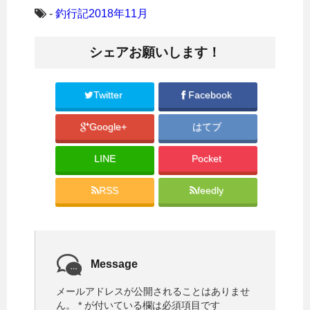
ク
e
し
b
-
釣行記2018年11月
て
o
T
o
w
k
i
で
シェアお願いします！
t
共
t
有
e
す
r
る
で
に
共
は
Twitter
Facebook
有
ク
(
リ
新
ッ
Google+
はてブ
し
ク
い
し
ウ
て
ィ
く
LINE
Pocket
ン
だ
ド
さ
ウ
い
で
(
RSS
feedly
開
新
き
し
ま
い
す
ウ
)
ィ
ン
ド
ウ
で
Message
開
き
ま
メールアドレスが公開されることはありませ
す
)
ん。
*
が付いている欄は必須項目です