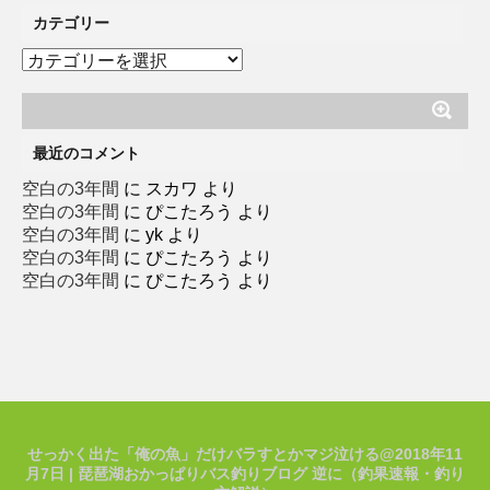
カテゴリー
カ
テ
ゴ
リ
ー
最近のコメント
空白の3年間
に
スカワ
より
空白の3年間
に
ぴこたろう
より
空白の3年間
に
yk
より
空白の3年間
に
ぴこたろう
より
空白の3年間
に
ぴこたろう
より
せっかく出た「俺の魚」だけバラすとかマジ泣ける@2018年11
月7日 | 琵琶湖おかっぱりバス釣りブログ 逆に（釣果速報・釣り