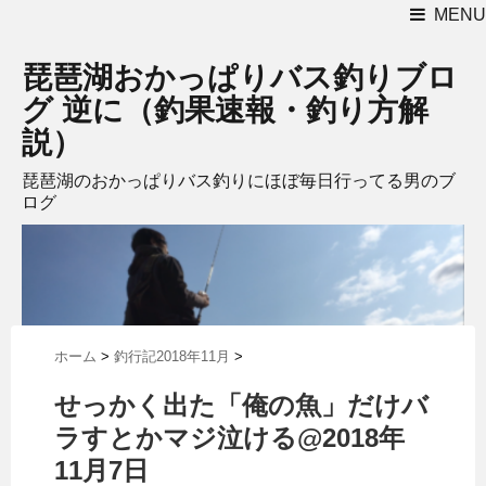
MENU
琵琶湖おかっぱりバス釣りブロ
グ 逆に（釣果速報・釣り方解
説）
琵琶湖のおかっぱりバス釣りにほぼ毎日行ってる男のブ
ログ
ホーム
>
釣行記2018年11月
>
せっかく出た「俺の魚」だけバ
ラすとかマジ泣ける@2018年
11月7日