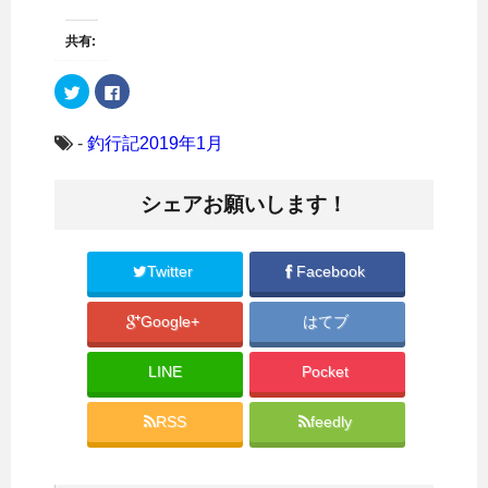
共有:
ク
F
リ
a
ッ
c
ク
e
し
b
-
釣行記2019年1月
て
o
T
o
w
k
i
で
シェアお願いします！
t
共
t
有
e
す
r
る
で
に
共
は
Twitter
Facebook
有
ク
(
リ
新
ッ
Google+
はてブ
し
ク
い
し
ウ
て
ィ
く
LINE
Pocket
ン
だ
ド
さ
ウ
い
で
(
RSS
feedly
開
新
き
し
ま
い
す
ウ
)
ィ