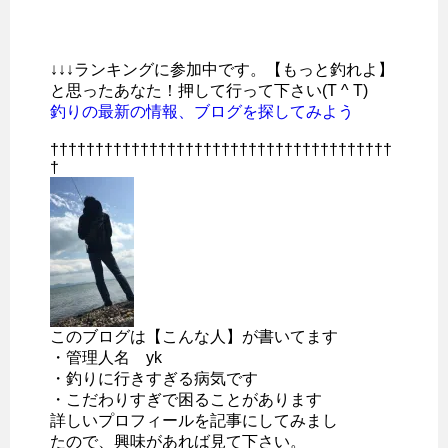
↓↓↓ランキングに参加中です。【もっと釣れよ】
と思ったあなた！押して行って下さい(T ^ T)
釣りの最新の情報、ブログを探してみよう
††††††††††††††††††††††††††††††††††††††
†
このブログは【こんな人】が書いてます
・管理人名 yk
・釣りに行きすぎる病気です
・こだわりすぎで困ることがあります
詳しいプロフィールを記事にしてみまし
たので、興味があれば見て下さい。