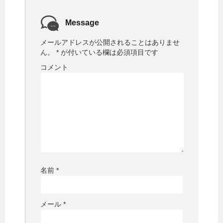
ン
ド
ウ
で
Message
開
き
ま
メールアドレスが公開されることはありませ
す
)
ん。
*
が付いている欄は必須項目です
コメント
名前
*
メール
*