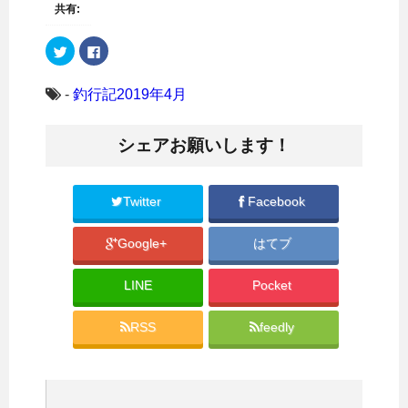
共有:
ク
F
リ
a
ッ
c
ク
e
し
b
-
釣行記2019年4月
て
o
T
o
w
k
i
で
シェアお願いします！
t
共
t
有
e
す
r
る
で
に
共
は
Twitter
Facebook
有
ク
(
リ
新
ッ
Google+
はてブ
し
ク
い
し
ウ
て
ィ
く
LINE
Pocket
ン
だ
ド
さ
ウ
い
で
(
RSS
feedly
開
新
き
し
ま
い
す
ウ
)
ィ
ン
ド