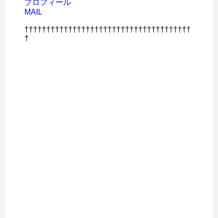
プロフィール
MAIL
††††††††††††††††††††††††††††††††††††††
†