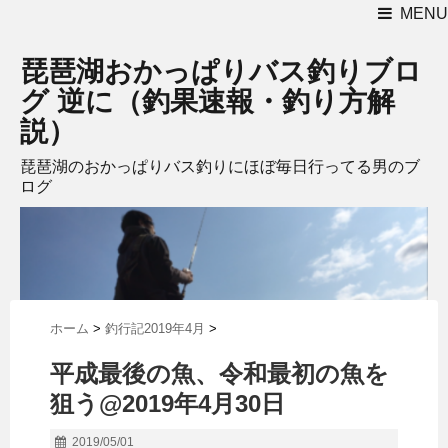
MENU
琵琶湖おかっぱりバス釣りブロ
グ 逆に（釣果速報・釣り方解
説）
琵琶湖のおかっぱりバス釣りにほぼ毎日行ってる男のブ
ログ
ホーム
>
釣行記2019年4月
>
平成最後の魚、令和最初の魚を
狙う@2019年4月30日
2019/05/01