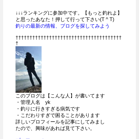
↓↓↓ランキングに参加中です。【もっと釣れよ】
と思ったあなた！押して行って下さい(T ^ T)
釣りの最新の情報、ブログを探してみよう
††††††††††††††††††††††††††††††††††††††
†
このブログは【こんな人】が書いてます
・管理人名 yk
・釣りに行きすぎる病気です
・こだわりすぎで困ることがあります
詳しいプロフィールを記事にしてみまし
たので、興味があれば見て下さい。