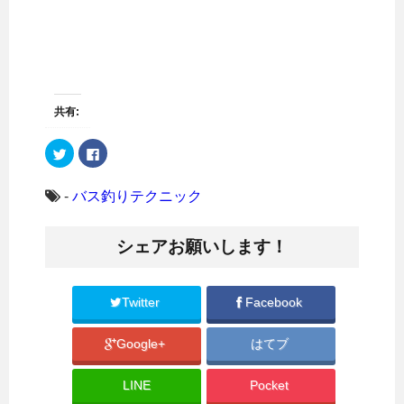
共有:
ク
F
リ
a
ッ
c
ク
e
し
b
-
バス釣りテクニック
て
o
T
o
w
k
i
で
シェアお願いします！
t
共
t
有
e
す
r
る
で
に
共
は
Twitter
Facebook
有
ク
(
リ
新
ッ
Google+
はてブ
し
ク
い
し
ウ
て
ィ
く
LINE
Pocket
ン
だ
ド
さ