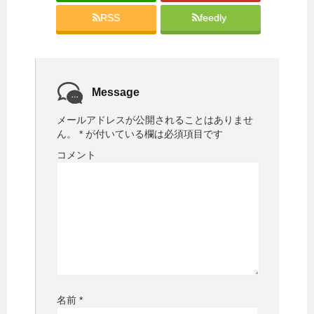
ウ
い
で
(
RSS
feedly
開
新
き
し
ま
い
す
ウ
)
ィ
ン
ド
ウ
で
Message
開
き
ま
メールアドレスが公開されることはありませ
す
)
ん。
*
が付いている欄は必須項目です
コメント
名前
*