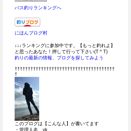
バス釣りランキングへ
にほんブログ村
↓↓↓ランキングに参加中です。【もっと釣れよ】
と思ったあなた！押して行って下さい(T ^ T)
釣りの最新の情報、ブログを探してみよう
††††††††††††††††††††††††††††††††††††††
†
このブログは【こんな人】が書いてます
・管理人名 yk