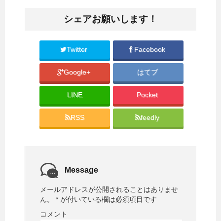
T
o
w
k
i
で
シェアお願いします！
t
共
t
有
e
す
r
る
で
に
共
は
Twitter
Facebook
有
ク
(
リ
新
ッ
Google+
はてブ
し
ク
い
し
ウ
て
ィ
く
LINE
Pocket
ン
だ
ド
さ
ウ
い
で
(
RSS
feedly
開
新
き
し
ま
い
す
ウ
)
ィ
ン
ド
ウ
で
Message
開
き
ま
メールアドレスが公開されることはありませ
す
)
ん。
*
が付いている欄は必須項目です
コメント