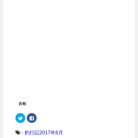
共有:
ク
F
リ
a
ッ
c
ク
e
し
b
-
釣行記2017年6月
て
o