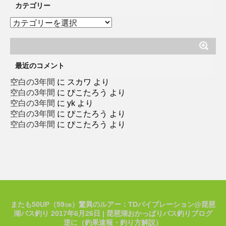
カテゴリー
カ
テ
ゴ
リ
ー
最近のコメント
空白の3年間
に
スカワ
より
空白の3年間
に
ぴこたろう
より
空白の3年間
に
yk
より
空白の3年間
に
ぴこたろう
より
空白の3年間
に
ぴこたろう
より
またも50UP（59㎝）驚異のルアー：TDバイブレーション@琵琶
湖バス釣り 2017年6月26日 | 琵琶湖おかっぱりバス釣りブログ
逆に（釣果速報・釣り方解説）