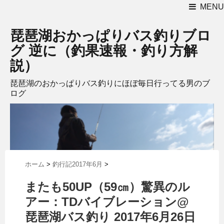
MENU
琵琶湖おかっぱりバス釣りブロ
グ 逆に（釣果速報・釣り方解
説）
琵琶湖のおかっぱりバス釣りにほぼ毎日行ってる男のブ
ログ
ホーム
>
釣行記2017年6月
>
またも50UP（59㎝）驚異のル
アー：TDバイブレーション@
琵琶湖バス釣り 2017年6月26日