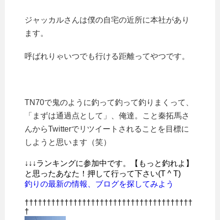
ジャッカルさんは僕の自宅の近所に本社があり
ます。
呼ばれりゃいつでも行ける距離ってやつです。
TN70で鬼のように釣って釣って釣りまくって、
「まずは通過点として」、俺達。こと秦拓馬さ
んからTwitterでリツイートされることを目標に
しようと思います（笑）
↓↓↓ランキングに参加中です。【もっと釣れよ】
と思ったあなた！押して行って下さい(T ^ T)
釣りの最新の情報、ブログを探してみよう
††††††††††††††††††††††††††††††††††††††
†