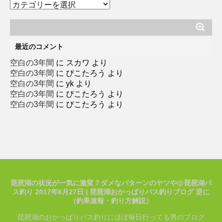
カ
テ
ゴ
リ
ー
最近のコメント
空白の3年間
に
スカワ
より
空白の3年間
に
ぴこたろう
より
空白の3年間
に
yk
より
空白の3年間
に
ぴこたろう
より
空白の3年間
に
ぴこたろう
より
琵琶湖の状況が一気に激変？ダメなパターンのヤツや@琵琶湖バ
ス釣り 2017年6月27日 | 琵琶湖おかっぱりバス釣りブログ 逆に
（釣果速報・釣り方解説）
琵琶湖のおかっぱりバス釣りにほぼ毎日行ってる男のブログ