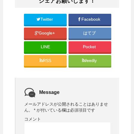
シェアお願いします！
t
共
t
有
e
す
r
る
で
に
共
は
Twitter
Facebook
有
ク
(
リ
新
ッ
Google+
はてブ
し
ク
い
し
ウ
て
ィ
く
LINE
Pocket
ン
だ
ド
さ
ウ
い
で
(
RSS
feedly
開
新
き
し
ま
い
す
ウ
)
ィ
ン
ド
ウ
で
Message
開
き
ま
メールアドレスが公開されることはありませ
す
)
ん。
*
が付いている欄は必須項目です
コメント