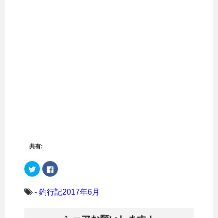
共有:
ク
F
リ
a
ッ
c
ク
e
し
b
-
釣行記2017年6月
て
o
T
o
w
k
i
で