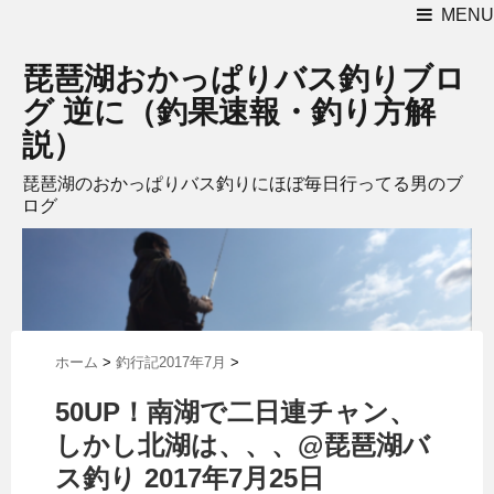
MENU
琵琶湖おかっぱりバス釣りブロ
グ 逆に（釣果速報・釣り方解
説）
琵琶湖のおかっぱりバス釣りにほぼ毎日行ってる男のブ
ログ
ホーム
>
釣行記2017年7月
>
50UP！南湖で二日連チャン、
しかし北湖は、、、@琵琶湖バ
ス釣り 2017年7月25日