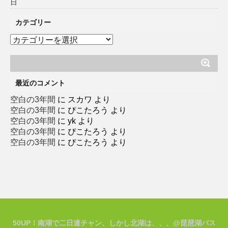
日
カテゴリー
カ
テ
ゴ
リ
ー
最近のコメント
空白の3年間
に
スカワ
より
空白の3年間
に
ぴこたろう
より
空白の3年間
に
yk
より
空白の3年間
に
ぴこたろう
より
空白の3年間
に
ぴこたろう
より
50UP！南湖で二日連チャン、しかし北湖は、、、@琵琶湖バス