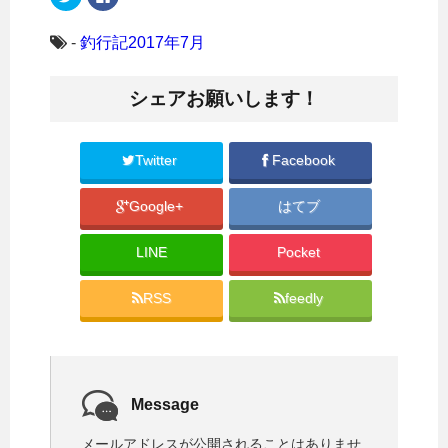
リ
a
ッ
c
ク
e
し
b
-
釣行記2017年7月
て
o
T
o
w
k
i
で
シェアお願いします！
t
共
t
有
e
す
r
る
で
に
共
は
Twitter
Facebook
有
ク
(
リ
新
ッ
Google+
はてブ
し
ク
い
し
ウ
て
ィ
く
LINE
Pocket
ン
だ
ド
さ
ウ
い
で
(
RSS
feedly
開
新
き
し
ま
い
す
ウ
)
ィ
ン
ド
ウ
で
Message
開
き
ま
メールアドレスが公開されることはありませ