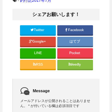
-
釣行記2017年7月
て
o
T
o
w
k
i
で
シェアお願いします！
t
共
t
有
e
す
r
る
で
に
共
は
Twitter
Facebook
有
ク
(
リ
新
ッ
Google+
はてブ
し
ク
い
し
ウ
て
ィ
く
LINE
Pocket
ン
だ
ド
さ
ウ
い
で
(
RSS
feedly
開
新
き
し
ま
い
す
ウ
)
ィ
ン
ド
ウ
で
Message
開
き
ま
メールアドレスが公開されることはありませ
す
)
ん。
*
が付いている欄は必須項目です