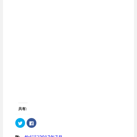
共有:
ク
F
リ
a
ッ
c
ク
e
し
b