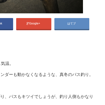
ok
Google+
はてブ
ス気温。
インダーも動かなくなるような、真冬のバス釣り。
がり、バスもキツイでしょうが、釣り人側もかなり