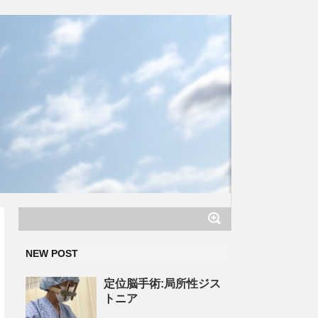
NEW POST
定位脳手術:局所性ジス
トニア