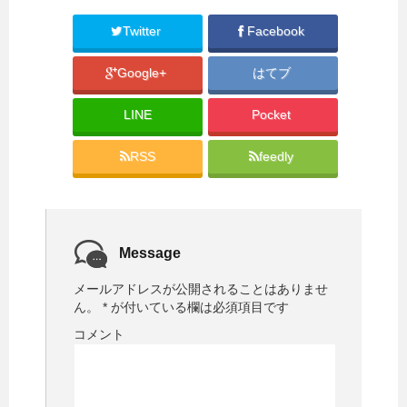
r
る
で
に
共
は
Twitter
Facebook
有
ク
(
リ
新
ッ
Google+
はてブ
し
ク
い
し
ウ
て
ィ
く
LINE
Pocket
ン
だ
ド
さ
ウ
い
で
(
RSS
feedly
開
新
き
し
ま
い
す
ウ
)
ィ
ン
ド
ウ
で
Message
開
き
ま
メールアドレスが公開されることはありませ
す
)
ん。
*
が付いている欄は必須項目です
コメント