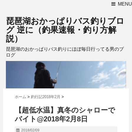
MENU
琵琶湖おかっぱりバス釣りブロ
グ 逆に（釣果速報・釣り方解
説）
琵琶湖のおかっぱりバス釣りにほぼ毎日行ってる男のブ
ログ
ホーム
>
釣行記2018年2月
>
【超低水温】真冬のシャローで
バイト@2018年2月8日
2018/02/09