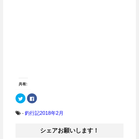
共有:
ク
F
リ
a
ッ
c
ク
e
し
b
-
釣行記2018年2月
て
o
T
o
w
k
i
で
シェアお願いします！
t
共
t
有
e
す