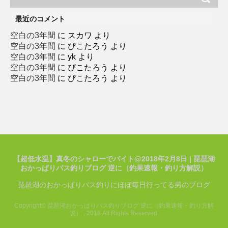
リ
ー
最近のコメント
空白の3年間
に
スカワ
より
空白の3年間
に
ぴこたろう
より
空白の3年間
に
yk
より
空白の3年間
に
ぴこたろう
より
空白の3年間
に
ぴこたろう
より
【超低水温】真冬のシャローでバイト@2018年2月8日 | 琵琶湖
おかっぱりバス釣りブログ 逆に（釣果速報・釣り方解説）
琵琶湖のおかっぱりバス釣りにほぼ毎日行ってる男のブログ
Copyright© 琵琶湖おかっぱりバス釣りブログ 逆に（釣果速報・釣り方解
説） , 2018 All Rights Reserved.