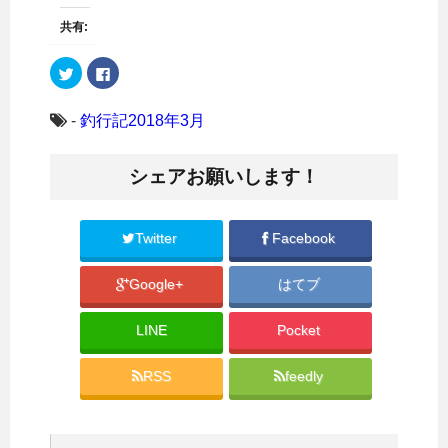
共有:
ク
F
リ
a
ッ
c
ク
e
し
b
-
釣行記2018年3月
て
o
T
o
w
k
i
で
シェアお願いします！
t
共
t
有
e
す
r
る
で
に
共
は
Twitter
Facebook
有
ク
(
リ
新
ッ
Google+
はてブ
し
ク
い
し
ウ
て
ィ
く
LINE
Pocket
ン
だ
ド
さ
ウ
い
で
(
RSS
feedly
開
新
き
し
ま
い
す
ウ
)
ィ
ン