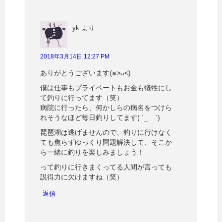
yk
より:
2018年3月14日 12:27 PM
ありがとうございます(๑˃̵ᴗ˂̵)
僕は仕事もプライベートもお金も犠牲にし
て釣りに行ってます（笑）
病院に行ったら、何かしらの病名をつけら
れそうなほど毎日釣りしてます( ´_ゝ`)
琵琶湖は逃げませんので、釣りに行けなく
ても焦らずゆっくり問題解決して、そこか
ら一緒に釣りを楽しみましょう！
って釣りに行きまくってる人間が言っても
説得力に欠けますね（笑）
返信