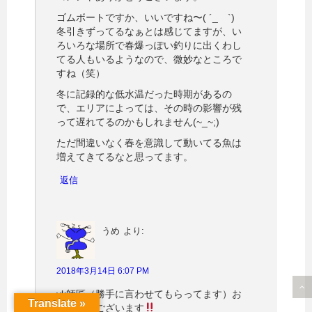
ゴムボートですか、いいですね〜( ´_ゝ`)
冬引きずってるなぁとは感じてますが、い
ろいろな場所で春爆っぽい釣りに出くわし
てる人もいるようなので、微妙なところで
すね（笑）
冬に記録的な低水温だった時期があるの
で、エリアによっては、その時の影響が残
って遅れてるのかもしれません(~_~;)
ただ間違いなく春を意識して動いてる魚は
増えてきてるなと思ってます。
返信
うめ
より:
2018年3月14日 6:07 PM
yk師匠（勝手に言わせてもらってます）お
Translate »
めでとうございます