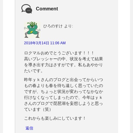
ド
ウ
Comment
で
開
き
ま
す
ひろのすけ
より:
)
2018年3月14日 11:06 AM
ロクマルおめでとうございます！！！
高いプレッシャーの中、状況を考えて結果
を導き出す力はさすがです。私もあやかり
たいです。
昨年ｙｋさんのブログと出会ってからいつ
もの春よりも春を待ち遠しく思っていたの
ですが、ちょっと状況が変わってなかなか
行けなくなってしまったので、今年はｙｋ
さんのブログで琵琶湖を妄想しようと思っ
ています（笑）
これからも楽しみにしています！
返信