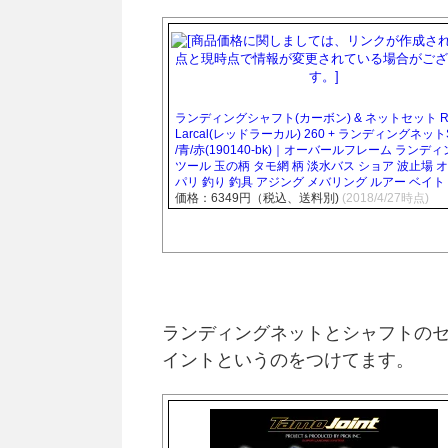
ランディングシャフト(カーボン) & ネットセット R
Larcal(レッドラーカル) 260 + ランディングネット
/青/赤(190140-bk)｜オーバールフレーム ランデ
ツール 玉の柄 タモ網 柄 淡水バス ショア 波止場 
パリ 釣り 釣具 アジング メバリング ルアー ベイト
価格：6349円（税込、送料別)
(2018/4/27時点)
ランディングネットとシャフトの
イントというのをつけてます。