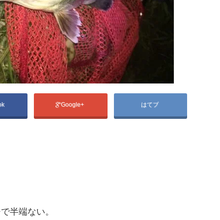
ok
Google+
はてブ
。
チで半端ない。