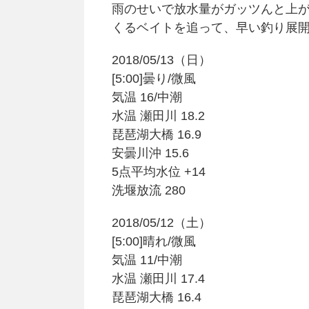
雨のせいで放水量がガッツんと上
くるベイトを追って、早い釣り展
2018/05/13（日）
[5:00]曇り/微風
気温 16/中潮
水温 瀬田川 18.2
琵琶湖大橋 16.9
安曇川沖 15.6
5点平均水位 +14
洗堰放流 280
2018/05/12（土）
[5:00]晴れ/微風
気温 11/中潮
水温 瀬田川 17.4
琵琶湖大橋 16.4