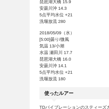
琵琶湖大橋 15.9
安曇川沖 14.3
5点平均水位 +21
洗堰放流 280
2018/05/09（水）
[5:00]曇り/微風
気温 13/小潮
水温 瀬田川 17.7
琵琶湖大橋 16.0
安曇川沖 14.1
5点平均水位 +21
洗堰放流 180
使ったルアー
TDバイブレーションのスティーズカ