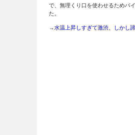
で、無理くり口を使わせるためバ
た。
→
水温上昇しすぎて激渋、しかし諦め