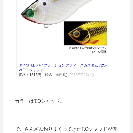
ダイワ T.D.バイブレーション スティーズカスタム 72S-
W T.O.シャッド
価格：1313円（税込、送料別)
(2018/5/31時点)
カラーはT.Oシャッド。
で、さんざん釣りまくってきたT.Oシャッドが僕