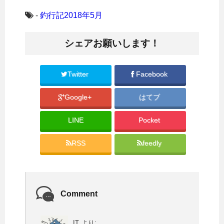
ッ
c
ク
e
し
b
-
釣行記2018年5月
て
o
T
o
w
k
i
で
シェアお願いします！
t
共
t
有
e
す
r
る
で
に
共
は
Twitter
Facebook
有
ク
(
リ
新
ッ
Google+
はてブ
し
ク
い
し
ウ
て
ィ
く
LINE
Pocket
ン
だ
ド
さ
ウ
い
で
(
RSS
feedly
開
新
き
し
ま
い
す
ウ
)
ィ
ン
ド
ウ
Comment
で
開
き
ま
す
IT
より: