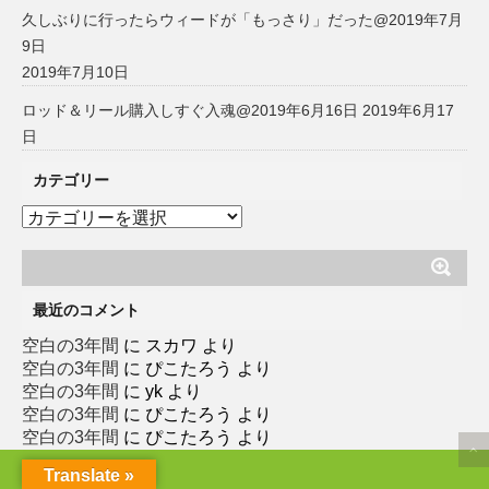
久しぶりに行ったらウィードが「もっさり」だった@2019年7月
9日
2019年7月10日
ロッド＆リール購入しすぐ入魂@2019年6月16日
2019年6月17
日
カテゴリー
カ
テ
ゴ
リ
ー
最近のコメント
空白の3年間
に
スカワ
より
空白の3年間
に
ぴこたろう
より
空白の3年間
に
yk
より
空白の3年間
に
ぴこたろう
より
空白の3年間
に
ぴこたろう
より
Translate »