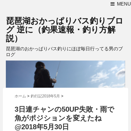
MENU
琵琶湖おかっぱりバス釣りブロ
グ 逆に（釣果速報・釣り方解
説）
琵琶湖のおかっぱりバス釣りにほぼ毎日行ってる男のブ
ログ
ホーム
>
釣行記2018年5月
>
3日連チャンの50UP失敗・雨で
魚がポジションを変えたね
@2018年5月30日