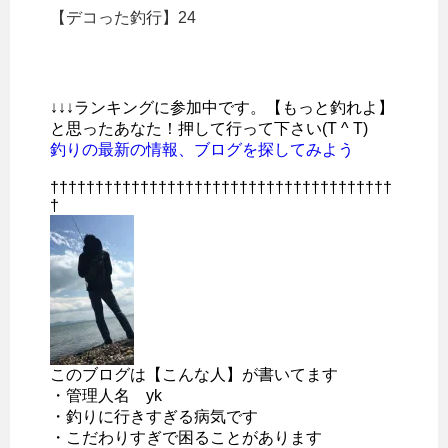
【デコった釣行】24
↓↓↓ランキングに参加中です。【もっと釣れよ】
と思ったあなた！押して行って下さい(T ^ T)
釣りの最新の情報、ブログを探してみよう
††††††††††††††††††††††††††††††††††††††
†
このブログは【こんな人】が書いてます
・管理人名 yk
・釣りに行きすぎる病気です
・こだわりすぎで困ることがあります