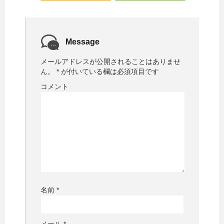
ま
い
す
ウ
)
ィ
ン
ド
ウ
で
Message
開
き
ま
メールアドレスが公開されることはありませ
す
)
ん。
*
が付いている欄は必須項目です
コメント
名前
*
メール
*