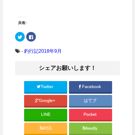
共有:
ク
F
リ
a
ッ
c
ク
e
し
b
-
釣行記2018年9月
て
o
T
o
w
k
i
で
シェアお願いします！
t
共
t
有
e
す
r
る
で
に
共
は
Twitter
Facebook
有
ク
(
リ
新
ッ
Google+
はてブ
し
ク
い
し
ウ
て
ィ
く
LINE
Pocket
ン
だ
ド
さ
ウ
い
で
(
RSS
feedly
開
新
き
し