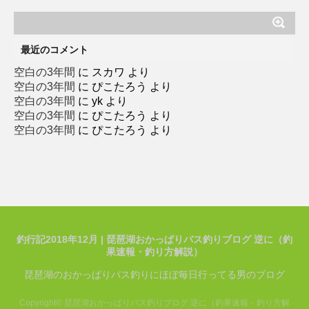
テ
ゴ
リ
ー
最近のコメント
空白の3年間
に
スカワ
より
空白の3年間
に
ぴこたろう
より
空白の3年間
に
yk
より
空白の3年間
に
ぴこたろう
より
空白の3年間
に
ぴこたろう
より
釣行記2018年12月 | 琵琶湖おかっぱりバス釣りブログ 逆に（釣
果速報・釣り方解説）
琵琶湖のおかっぱりバス釣りにほぼ毎日行ってる男のブログ
Copyright© 琵琶湖おかっぱりバス釣りブログ 逆に（釣果速報・釣り方解