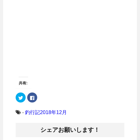
共有:
ク
F
リ
a
ッ
c
ク
e
し
b
-
釣行記2018年12月
て
o
T
o
w
k
i
で
シェアお願いします！
t
共
t
有
e
す