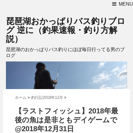
MENU
琵琶湖おかっぱりバス釣りブロ
グ 逆に（釣果速報・釣り方解
説）
琵琶湖のおかっぱりバス釣りにほぼ毎日行ってる男のブ
ログ
ホーム
>
釣行記2018年12月
>
【ラストフィッシュ】2018年最
後の魚は是非ともデイゲームで
@2018年12月31日