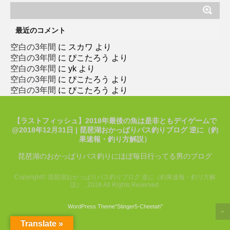
ゴ
リ
ー
最近のコメント
空白の3年間
に
スカワ
より
空白の3年間
に
ぴこたろう
より
空白の3年間
に
yk
より
空白の3年間
に
ぴこたろう
より
空白の3年間
に
ぴこたろう
より
【ラストフィッシュ】2018年最後の魚は是非ともデイゲームで
@2018年12月31日 | 琵琶湖おかっぱりバス釣りブログ 逆に（釣
果速報・釣り方解説）
琵琶湖のおかっぱりバス釣りにほぼ毎日行ってる男のブログ
Copyright© 琵琶湖おかっぱりバス釣りブログ 逆に（釣果速報・釣り方解
説） , 2018 All Rights Reserved.
WordPress Theme
"Stinger5-Cheetah
"
Translate »