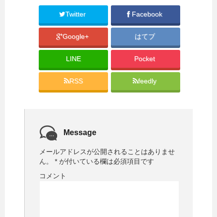
r
る
で
に
共
は
Twitter
Facebook
有
ク
(
リ
新
ッ
Google+
はてブ
し
ク
い
し
ウ
て
ィ
く
LINE
Pocket
ン
だ
ド
さ
ウ
い
で
(
RSS
feedly
開
新
き
し
ま
い
す
ウ
)
ィ
ン
ド
ウ
で
Message
開
き
ま
メールアドレスが公開されることはありませ
す
)
ん。
*
が付いている欄は必須項目です
コメント