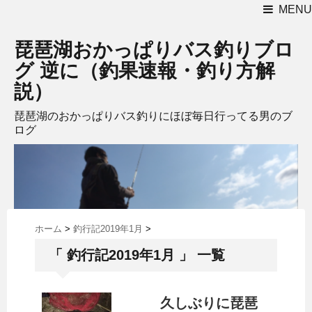
MENU
琵琶湖おかっぱりバス釣りブロ
グ 逆に（釣果速報・釣り方解
説）
琵琶湖のおかっぱりバス釣りにほぼ毎日行ってる男のブ
ログ
ホーム
>
釣行記2019年1月
>
「 釣行記2019年1月 」 一覧
久しぶりに琵琶