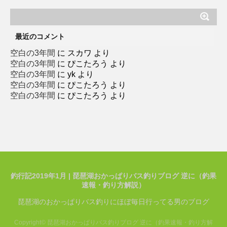
テ
ゴ
リ
ー
最近のコメント
空白の3年間
に
スカワ
より
空白の3年間
に
ぴこたろう
より
空白の3年間
に
yk
より
空白の3年間
に
ぴこたろう
より
空白の3年間
に
ぴこたろう
より
釣行記2019年1月 | 琵琶湖おかっぱりバス釣りブログ 逆に（釣果
速報・釣り方解説）
琵琶湖のおかっぱりバス釣りにほぼ毎日行ってる男のブログ
Copyright© 琵琶湖おかっぱりバス釣りブログ 逆に（釣果速報・釣り方解