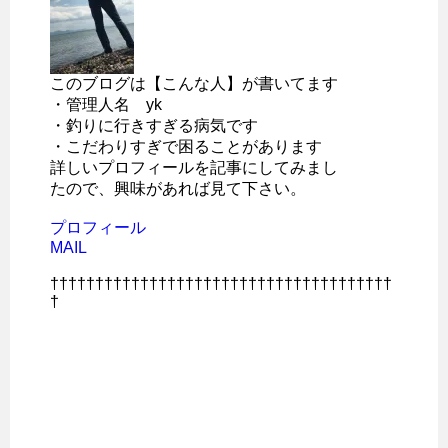
このブログは【こんな人】が書いてます
・管理人名 yk
・釣りに行きすぎる病気です
・こだわりすぎで困ることがあります
詳しいプロフィールを記事にしてみまし
たので、興味があれば見て下さい。
プロフィール
MAIL
††††††††††††††††††††††††††††††††††††††
†