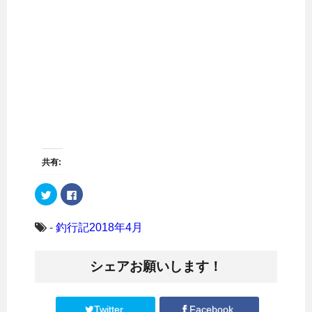
共有:
ク
F
リ
a
ッ
c
ク
e
し
b
-
釣行記2018年4月
て
o
T
o
w
k
i
で
シェアお願いします！
t
共
t
有
e
す
r
る
で
に
共
は
Twitter
Facebook