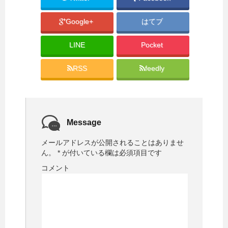
有
ク
(
リ
新
ッ
Google+
はてブ
し
ク
い
し
ウ
て
ィ
く
LINE
Pocket
ン
だ
ド
さ
ウ
い
で
(
RSS
feedly
開
新
き
し
ま
い
す
ウ
)
ィ
ン
ド
ウ
で
Message
開
き
ま
メールアドレスが公開されることはありませ
す
)
ん。
*
が付いている欄は必須項目です
コメント