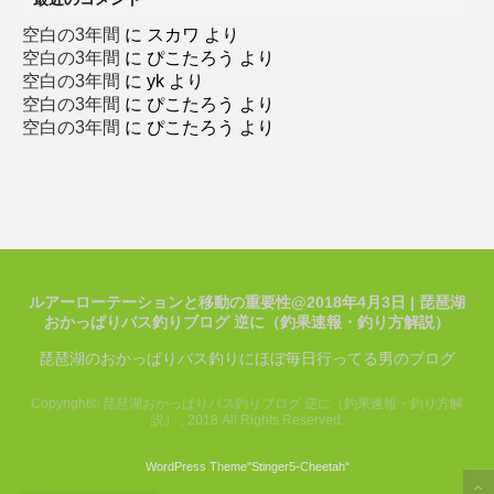
空白の3年間
に
スカワ
より
空白の3年間
に
ぴこたろう
より
空白の3年間
に
yk
より
空白の3年間
に
ぴこたろう
より
空白の3年間
に
ぴこたろう
より
ルアーローテーションと移動の重要性@2018年4月3日 | 琵琶湖
おかっぱりバス釣りブログ 逆に（釣果速報・釣り方解説）
琵琶湖のおかっぱりバス釣りにほぼ毎日行ってる男のブログ
Copyright© 琵琶湖おかっぱりバス釣りブログ 逆に（釣果速報・釣り方解
説） , 2018 All Rights Reserved.
WordPress Theme
"Stinger5-Cheetah
"