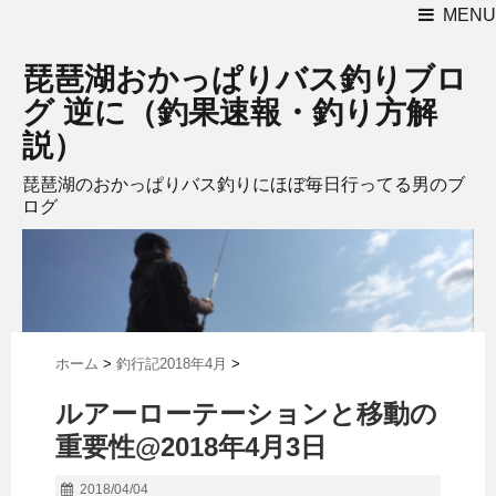
MENU
琵琶湖おかっぱりバス釣りブロ
グ 逆に（釣果速報・釣り方解
説）
琵琶湖のおかっぱりバス釣りにほぼ毎日行ってる男のブ
ログ
ホーム
>
釣行記2018年4月
>
ルアーローテーションと移動の
重要性@2018年4月3日
2018/04/04